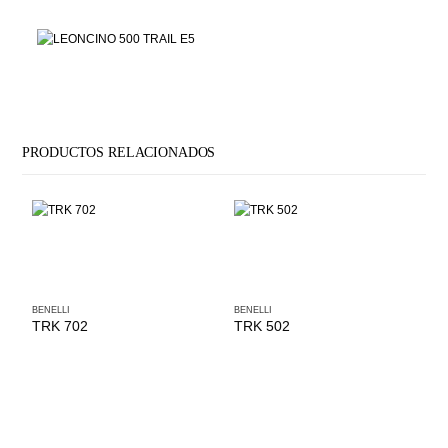
PRODUCTOS RELACIONADOS
BENELLI
BENELLI
TRK 702
TRK 502
BE
T