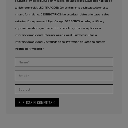
del blog, el aviso de nuevas actividades, algunas de las cuales podrían ser de
carácter comercial. LEGITIMACIÓN: Consentimiento del interesado en este
mismo formulario. DESTINATARIOS: No se cederán datos a terceros, salvo
autorización expresa u obligación legal DERECHOS: Acceder, rectificar y
suprimir los datos, así como otros derechos, como se explica en la
información adicional Información adicional: Puede consultar la
información adicional y detallada sobre Protección de Datos en nuestra
Política de Privacidad
*