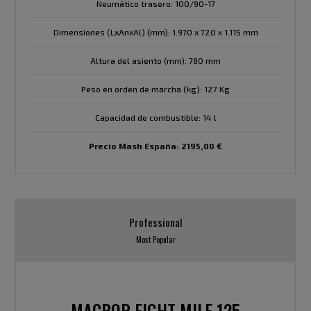
Neumático trasero: 100/90-17
Dimensiones (LxAnxAl) (mm): 1.970 x 720 x 1.115 mm
Altura del asiento (mm): 780 mm
Peso en orden de marcha (kg): 127 Kg
Capacidad de combustible: 14 l
Precio Mash España: 2195,00 €
Professional
Most Popular
MACBOR EIGHT MILE 125