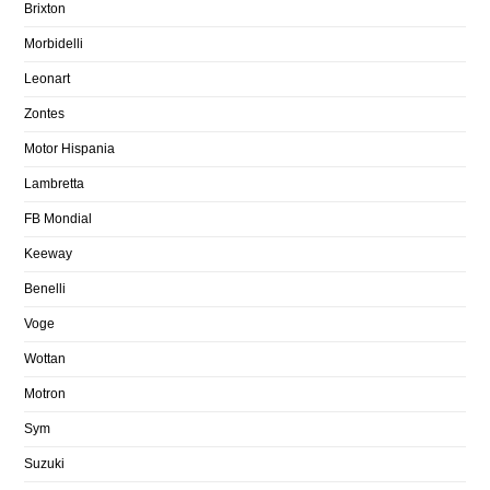
Brixton
Morbidelli
Leonart
Zontes
Motor Hispania
Lambretta
FB Mondial
Keeway
Benelli
Voge
Wottan
Motron
Sym
Suzuki