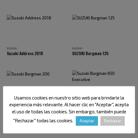
SUZUKI
SUZUKI
Suzuki Address 2018
SUZUKI Burgman 125
Usamos cookies en nuestro sitio web para brindarle la
experiencia más relevante. Al hacer clic en "Aceptar", acepta
SUZUKI
SUZUKI
Suzuki Burgman 200
Suzuki Burgman 650 Executive
el uso de todas las cookies. Sin embargo, también puede
"Rechazar" todas las cookies.
Aceptar
Rechazar