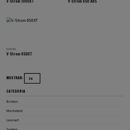
V-Strom 1000XT
V-Strom 650 ABS
SUZUKI
V-Strom 650XT
MOSTRAR:
CATEGORIA
Brixton
Morbidelli
Leonart
Zontes