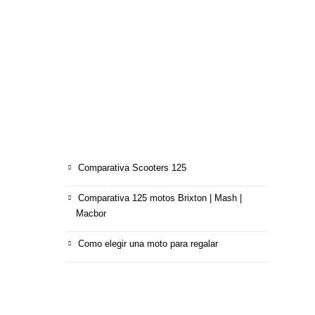
Motron
NOMAD
ULTIMOS ARTÍCULOS
Comparativa Scooters 125
Comparativa 125 motos Brixton | Mash |
Macbor
Como elegir una moto para regalar