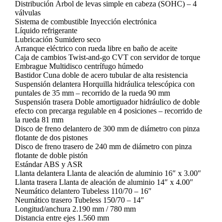
Distribución Árbol de levas simple en cabeza (SOHC) – 4
válvulas
Sistema de combustible Inyección electrónica
Líquido refrigerante
Lubricación Sumidero seco
Arranque eléctrico con rueda libre en baño de aceite
Caja de cambios Twist-and-go CVT con servidor de torque
Embrague Multidisco centrífugo húmedo
Bastidor Cuna doble de acero tubular de alta resistencia
Suspensión delantera Horquilla hidráulica telescópica con
puntales de 35 mm – recorrido de la rueda 90 mm
Suspensión trasera Doble amortiguador hidráulico de doble
efecto con precarga regulable en 4 posiciones – recorrido de
la rueda 81 mm
Disco de freno delantero de 300 mm de diámetro con pinza
flotante de dos pistones
Disco de freno trasero de 240 mm de diámetro con pinza
flotante de doble pistón
Estándar ABS y ASR
Llanta delantera Llanta de aleación de aluminio 16″ x 3.00″
Llanta trasera Llanta de aleación de aluminio 14″ x 4.00″
Neumático delantero Tubeless 110/70 – 16″
Neumático trasero Tubeless 150/70 – 14″
Longitud/anchura 2.190 mm / 780 mm
Distancia entre ejes 1.560 mm