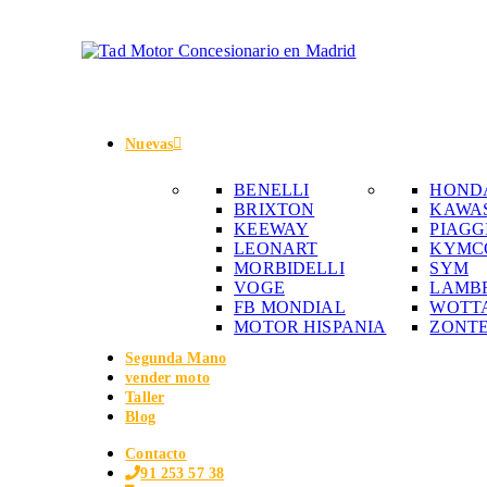
Nuevas
BENELLI
HOND
BRIXTON
KAWA
KEEWAY
PIAGG
LEONART
KYMC
MORBIDELLI
SYM
VOGE
LAMB
FB MONDIAL
WOTT
MOTOR HISPANIA
ZONT
Segunda Mano
vender moto
Taller
Blog
Contacto
91 253 57 38