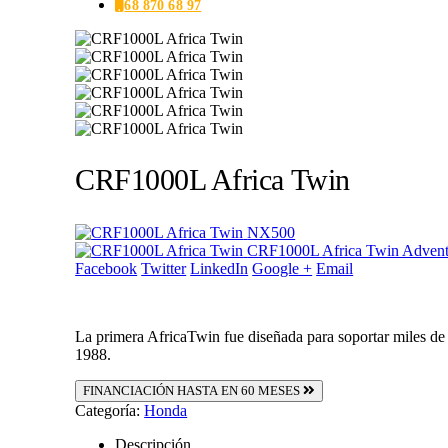
68 870 68 97
CRF1000L Africa Twin
NX500
CRF1000L Africa Twin Advent
Facebook
Twitter
LinkedIn
Google +
Email
La primera AfricaTwin fue diseñada para soportar miles de k
1988.
FINANCIACIÓN HASTA EN 60 MESES
Categoría:
Honda
Descripción