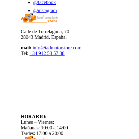
@facebook
@instagram
Calle de Torrelaguna, 70
28043 Madrid, España.
mail:
info@tadmotorstore.com
Tel:
+34
912 53 57 38
HORARIO:
Lunes – Viernes:
Mañanas: 10:00 a 14:00
Tardes: 17:00 a 20:00