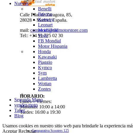
Nuevas
Benelli
Brixton
Calle Pilar de Zaragoza, 85,
Keeway
28028 – Madrid, España.
Leonart
Morbidelli
mail:
comercial@tadmotorstore.com
Voge
Tel:: +34 91 725 02 30
FB Mondial
Motor Hispania
Honda
Kawasaki
Piaggio
Kymco
Sym
Lambretta
Wottan
Zontes
HORARIO:
Segunda Mano
Lunes – Viernes:
vender moto
Mañanas: 10:00 a 14:00
Taller
Tardes: 16:00 a 19:30
Blog
ULTIMOS ARTÍCULOS
Usamos cookies en nuestro sitio web para brindarle la experiencia más
Aceptar
Rechazar
Comparativa Scooters 125