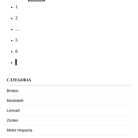
1
2
…
5
6
CATEGORIA
Brixton
Morbidelli
Leonart
Zontes
Motor Hispania